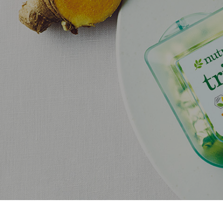
美容(髪・肌・爪など)が気になる方へ
ビタミン
若々しく過ごしたい
食物繊
スマホを⻑時間使う
DHA/EP
体重が気になる
乳酸菌