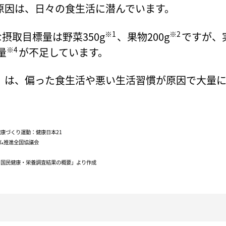
原因は、日々の食生活に潜んでいます。​
※1
※2
な摂取目標量は野菜350g
、果物200g
ですが、
※4
量
が不足しています。
」は、偏った食生活や悪い生活習慣が原因で大量
健康づくり運動：健康日本21
ラム推進全国協議会
 国民健康・栄養調査結果の概要」より作成