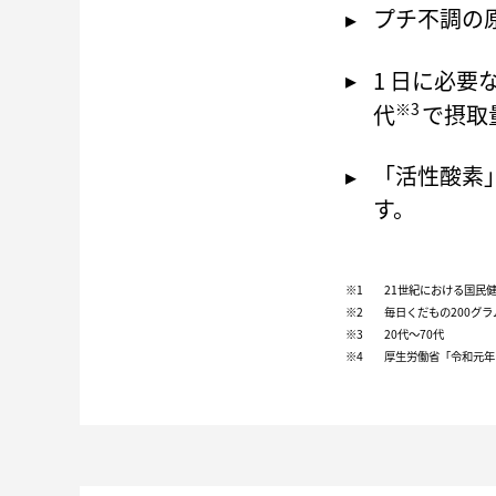
プチ不調の
1 日に必要
※3
代
で摂取
「活性酸素
す。
※1
21世紀における国民
※2
毎日くだもの200グ
※3
20代～70代
※4
厚生労働省「令和元年