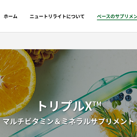
ホーム
ニュートリライトについて
ベースのサプリメ
プリメントまでの
探す
ブランドストーリー
製品名から探す
プ
トリプルX
TM
トケミカルス
マルチビタミン＆ミネラルサプリメント
く質