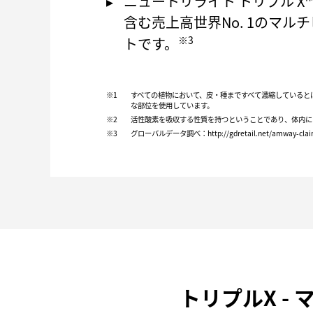
ニュートリライト トリプル 
含む売上高世界No. 1のマ
※3
トです。
※1
すべての植物において、皮・種まですべて濃縮していると
な部位を使用しています。
※2
活性酸素を吸収する性質を持つということであり、体内に
※3
グローバルデータ調べ：http://gdretail.net/amway-clai
トリプルX -