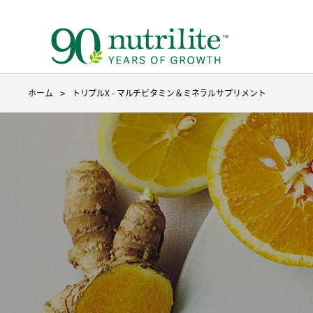
ホーム
トリプルX - マルチビタミン＆ミネラルサプリメント
ニュートリライトについて トップ
ベースのサプリメント トップ
製品を探す
３つのこだわり
ベースのサプリメント
目的から探す
種からサ
成分から
9ステッ
野菜や果物不足
ファイ
たんぱく質補給
たんぱ