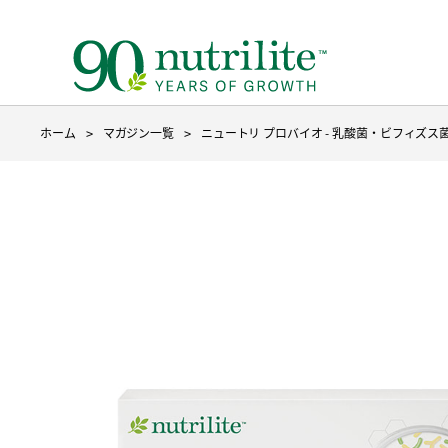
ホーム
マガジン一覧
ニュートリ プロバイオ - 乳酸菌・ビフィズ
ニュートリライトについて トップ
ベースのサプリメント トップ
製品を探す
３つのこだわり
ベースのサプリメント
目的から探す
種からサ
成分から
9ステッ
野菜や果物不足
ファイ
たんぱく質補給
たんぱ