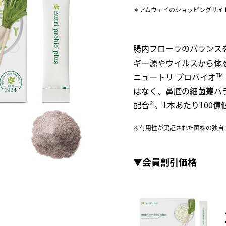
C
アムウェイのショッピングサイ
＊
維
A
腸内フローラのバランス
ギー源やウイルスから体
ニュートリ プロバイオ
TM
はなく、鼻腔の細菌叢バ
配合
。1本あたり100
※
有用性が実証された菌株の独自
※
▼会員割引価格​