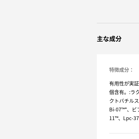
主な成分
特徴成分：
有用性が実証
個含有。:ラク
クトバチルス 
Bi-07™*、
11™、Lpc-