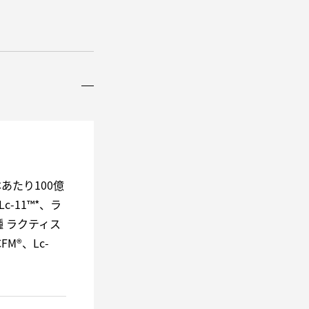
あたり100億
-11™*、ラ
種 ラクティス
FM®、Lc-
）