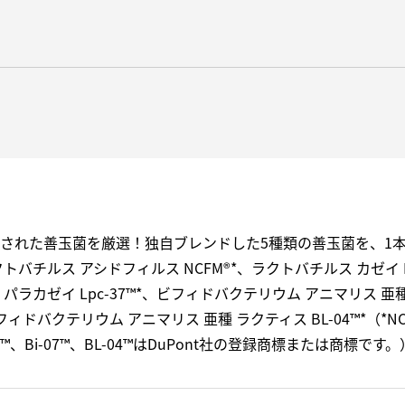
された善玉菌を厳選！独自ブレンドした5種類の善玉菌を、1本
トバチルス アシドフィルス NCFM®*、ラクトバチルス カゼイ Lc
パラカゼイ Lpc-37™*、ビフィドバクテリウム アニマリス 亜
ビフィドバクテリウム アニマリス 亜種 ラクティス BL-04™*（*NC
37™、Bi-07™、BL-04™はDuPont社の登録商標または商標です。