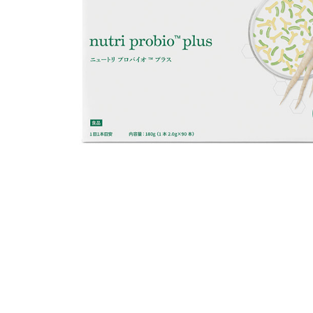
美容(髪・肌・爪など)が気になる方へ
ビタミン
若々しく過ごしたい
食物繊
スマホを⻑時間使う
DHA/EP
体重が気になる
乳酸菌