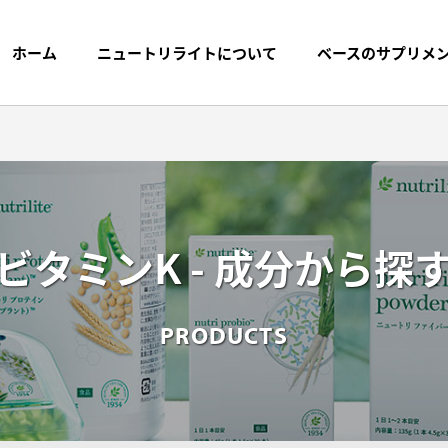
ホーム
ニュートリライトについて
ベースのサプリメ
ビタミンK - 成分から探
プリメントまでの
探す
ブランドストーリー
製品名から探す
プ
PRODUCTS
トケミカルス
く質