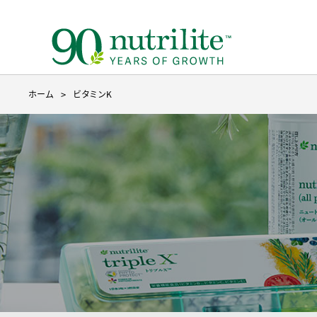
ホーム
ビタミンK
ニュートリライトについて トップ
ベースのサプリメント トップ
製品を探す
３つのこだわり
ベースのサプリメント
目的から探す
種からサ
成分から
9ステッ
野菜や果物不足
ファイ
たんぱく質補給
たんぱ