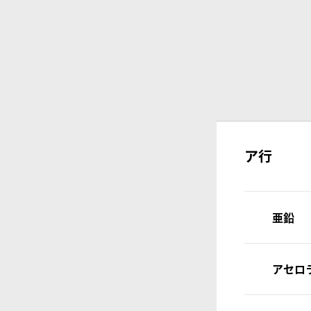
美容(髪・肌・爪など)が気になる方へ
ビタミン
若々しく過ごしたい
食物繊
スマホを⻑時間使う
DHA/EP
体重が気になる
乳酸菌
ア行
亜鉛
アセロ