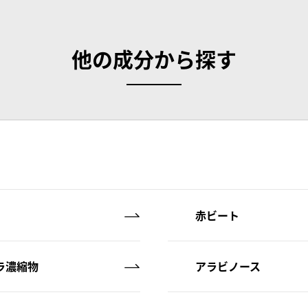
C
維
他の成分から探す
A
赤ビート
ラ濃縮物
アラビノース