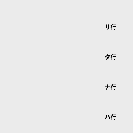
サ行
タ行
ナ行
ハ行