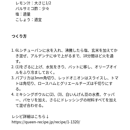
レモン汁：大さじ1/2
バルサミコ酢：少々
塩：適量
こしょう：適宜
つくり方
6Lシチューパンに水を入れ、沸騰したら塩、玄米を加えてか
き混ぜ、アルデンテにゆで上がるまで、18分間ほど火を通
す。
(1)をざるに上げ、水気をきり、バットに移し、オリーブオイ
ルをふり冷ましておく。
パプリカは3mm角切り、レッドオニオンはスライスし、トマ
トは角切り、ロースハムとグリエールチーズは千切りにす
る。
ミキシングボウルに(2)、(3)、白いんげん豆の水煮、ケッパ
ー、パセリを加え、さらにドレッシングの材料すべてを加え
て混ぜ合わせる。
レシピ詳細はこちら↓
https://queen-recipe.jp/recipe/1-1320/