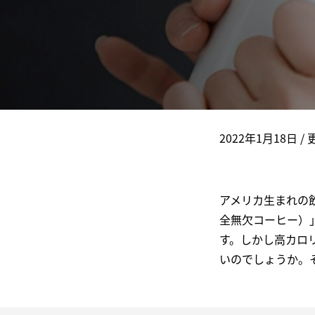
美容(髪・肌・爪など)が気になる方へ
ビタミン
若々しく過ごしたい
食物繊
スマホを⻑時間使う
DHA/EP
体重が気になる
乳酸菌
2022年1月18日
/ 
アメリカ生まれの
全無欠コーヒー）
す。しかし高カロ
いのでしょうか。