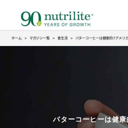
ホーム
マガジン一覧
食生活
バターコーヒーは健康的!?アメリ
ニュートリライトについて トップ
ベースのサプリメント トップ
製品を探す
３つのこだわり
ベースのサプリメント
目的から探す
種からサ
成分から
9ステッ
野菜や果物不足
ファイ
バターコーヒーは健康
たんぱく質補給
たんぱ