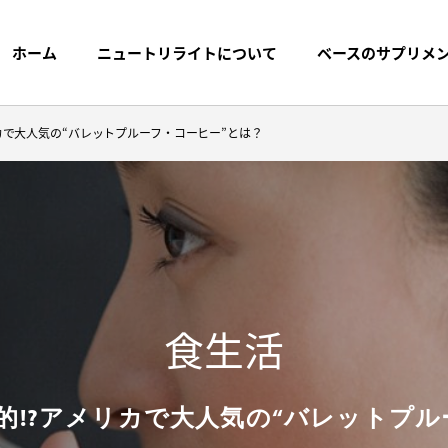
ホーム
ニュートリライトについて
ベースのサプリメ
カで大人気の“バレットプルーフ・コーヒー”とは？
プリメントまでの
探す
ブランドストーリー
製品名から探す
プ
食生活
トケミカルス
的!?アメリカで大人気の“バレットプル
く質