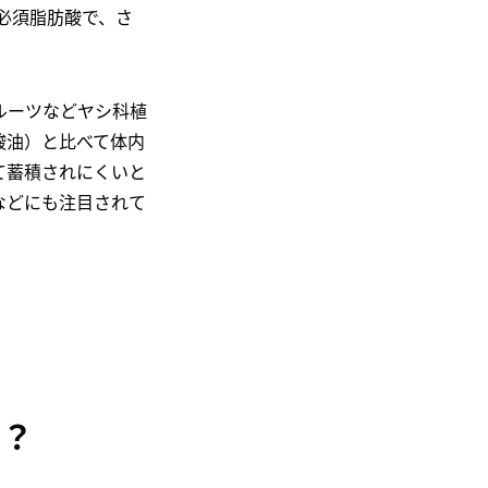
の必須脂肪酸で、さ
ルーツなどヤシ科植
酸油）と比べて体内
て蓄積されにくいと
などにも注目されて
当？