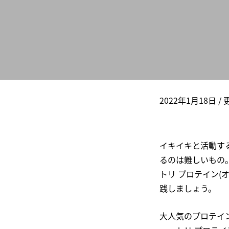
美容(髪・肌・爪など)が気になる方へ
ビタミン
若々しく過ごしたい
食物繊
スマホを⻑時間使う
DHA/EP
体重が気になる
乳酸菌
2022年1月18日
/ 
イキイキと活動す
るのは難しいもの
トリ プロテイン
践しましょう。
大人気のプロテイ