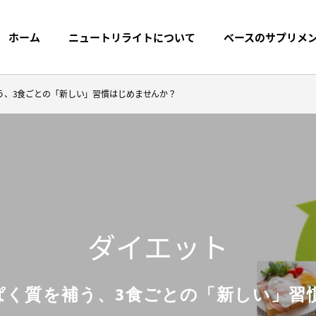
ホーム
ニュートリライトについて
ベースのサプリメ
う、3食ごとの「新しい」習慣はじめませんか？
プリメントまでの
探す
ブランドストーリー
製品名から探す
プ
ダイエット
トケミカルス
ぱく質を補う、3食ごとの「新しい」習
く質