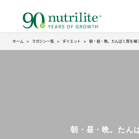
ホーム
マガジン一覧
ダイエット
朝・昼・晩。たんぱく質を補
ニュートリライトについて トップ
ベースのサプリメント トップ
製品を探す
３つのこだわり
ベースのサプリメント
目的から探す
種からサ
成分から
9ステッ
野菜や果物不足
ファイ
朝・昼・晩。たん
たんぱく質補給
たんぱ