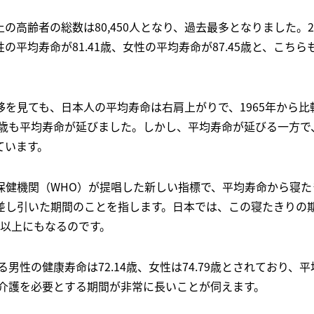
以上の高齢者の総数は80,450人となり、過去最多となりました。
の平均寿命が81.41歳、女性の平均寿命が87.45歳と、こち
移を見ても、日本人の平均寿命は右肩上がりで、1965年から比
14歳も平均寿命が延びました。しかし、平均寿命が延びる一方
ています。
保健機関（WHO）が提唱した新しい指標で、平均寿命から寝た
差し引いた期間のことを指します。日本では、この寝たきりの
年以上にもなるのです。
ける男性の健康寿命は72.14歳、女性は74.79歳とされており、
療や介護を必要とする期間が非常に長いことが伺えます。