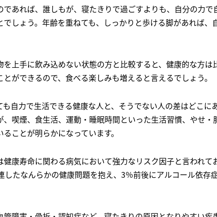
のであれば、誰しもが、寝たきりで過ごすよりも、自分の力で
とでしょう。年齢を重ねても、しっかりと歩ける脚があれば、
物を上手に飲み込めない状態の方と比較すると、健康的な方は
ことができるので、食べる楽しみも増えると言えるでしょう。
ても自力で生活できる健康な人と、そうでない人の差はどこに
が、喫煙、食生活、運動・睡眠時間といった生活習慣、やせ・
いることが明らかになっています。
は健康寿命に関わる病気において強力なリスク因子と言われて
関連したなんらかの健康問題を抱え、3％前後にアルコール依存
血管障害・骨折・認知症など、寝たきりの原因となりやすい疾