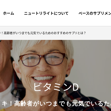
ホーム
ニュートリライトについて
ベースのサプリメ
イキ！高齢者がいつまでも元気でいるためのおすすめのサプリとは？
プリメントまでの
探す
ブランドストーリー
製品名から探す
プ
ビタミンD
トケミカルス
キイキ！高齢者がいつまでも元気でいる
く質