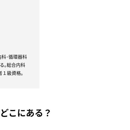
内科･循環器科
る｡総合内科
者１級資格｡
どこにある？