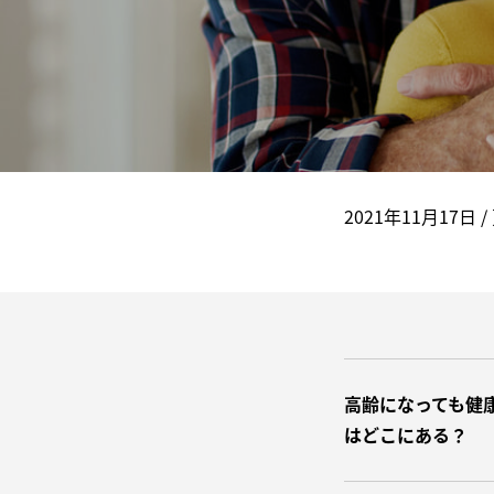
美容(髪・肌・爪など)が気になる方へ
ビタミン
若々しく過ごしたい
食物繊
スマホを⻑時間使う
DHA/EP
体重が気になる
乳酸菌
2021年11月17日
/
高齢になっても健
はどこにある？