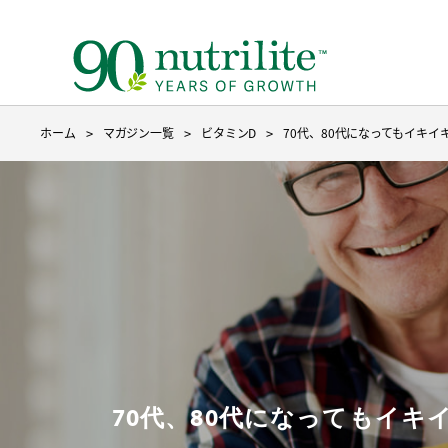
ホーム
マガジン一覧
ビタミンD
70代、80代になってもイキ
ニュートリライトについて トップ
ベースのサプリメント トップ
製品を探す
３つのこだわり
ベースのサプリメント
目的から探す
種からサ
成分から
9ステッ
野菜や果物不足
ファイ
70代、80代になってもイ
たんぱく質補給
たんぱ